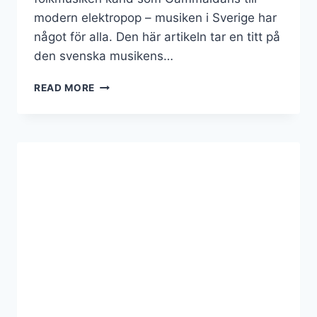
modern elektropop – musiken i Sverige har
något för alla. Den här artikeln tar en titt på
den svenska musikens…
MUSIK
READ MORE
I
SVERIGE:
ATT
UPPTÄCKA
DESS
RÖTTER
OCH
TRADITIONER