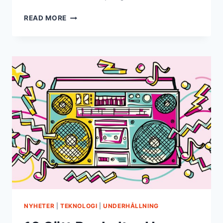
8
READ MORE
SÄTT
REALITY
TV
HAR
ÄNDRAT
VÅR
KULTUR
NYHETER
|
TEKNOLOGI
|
UNDERHÅLLNING